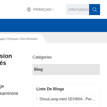
FRANÇAIS
English
tages Cliniques Clés Dévoilés
français
Deutsch
ision
Catégories
lés
русский
Blog
italiano
rge
español
Liste De Blogs
 Examinons
português
ShouLiang-med SEH80A : Perfectionnement des principes physiques, progrès vers l’avenir de la chirurgie