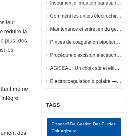
中文
Instrument d'irrigation par aspiration jetable : un instrument quatre-en-un pour la chirurgie endoscopique
Comment les unités électrochirurgicales rendent la chirurgie plus sûre et la convalescence plus rapide
ns leur
Maintenance et entretien du générateur électrochirurgical AGISEAL SL100M
e réduire la
De plus, des
Pinces de coagulation bipolaires : pour une manipulation précise et une récupération accélérée en cas d’hémorroïdectomie
si les
Procédure d'excision électrochirurgicale LEEP : un traitement efficace et précis des maladies du col de l'utérus
AGISEAL : Un choix sûr et efficace pour la chirurgie bariatrique
Électrocoagulation bipolaire — La technique de dissection privilégiée pour le pontage STA-MCA
mettant même
'intègre
TAGS
Dispositif De Gestion Des Fluides
nnement des
Chirurgicaux