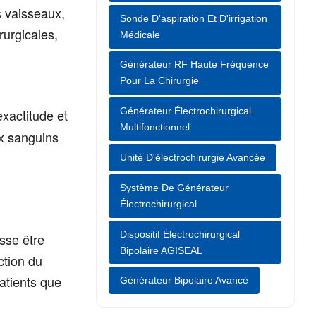
s vaisseaux,
Sonde D'aspiration Et D'irrigation
rurgicales,
Médicale
Générateur RF Haute Fréquence
Pour La Chirurgie
Générateur Électrochirurgical
xactitude et
Multifonctionnel
ux sanguins
Unité D'électrochirurgie Avancée
Système De Générateur
Électrochirurgical
Dispositif Électrochirurgical
isse être
Bipolaire AGISEAL
ction du
atients que
Générateur Bipolaire Avancé