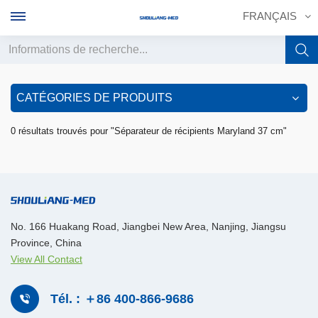
FRANÇAIS
English
CATÉGORIES DE PRODUITS
français
0 résultats trouvés pour "Séparateur de récipients Maryland 37 cm"
Deutsch
русский
italiano
No. 166 Huakang Road, Jiangbei New Area, Nanjing, Jiangsu
Province, China
español
View All Contact
português
Tél. : ＋86 400-866-9686
中文