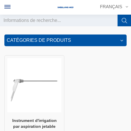
FRANÇAIS
English
CATÉGORIES DE PRODUITS
français
Deutsch
русский
italiano
español
português
Instrument d'irrigation
par aspiration jetableㅤ
中文