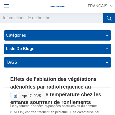
FRANÇAIS
English
Catégories
français
Liste De Blogs
Deutsch
TAGS
русский
italiano
Effets de l'ablation des végétations
adénoïdes par radiofréquence au
español
plasma à basse température chez les
Apr 17, 2025
português
enfants souffrant de ronflements
Le syndrome d'apnées-hypopnées obstructives du sommeil
中文
(SAHOS) est très fréquent en pédiatrie. Il se caractérise par