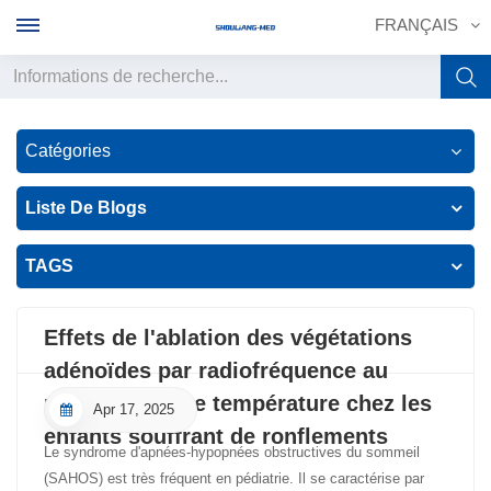
FRANÇAIS
English
Catégories
français
Liste De Blogs
Deutsch
TAGS
русский
italiano
Effets de l'ablation des végétations
adénoïdes par radiofréquence au
español
plasma à basse température chez les
Apr 17, 2025
português
enfants souffrant de ronflements
Le syndrome d'apnées-hypopnées obstructives du sommeil
中文
(SAHOS) est très fréquent en pédiatrie. Il se caractérise par