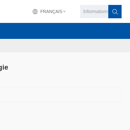
FRANÇAIS
English
français
Deutsch
gie
русский
italiano
español
português