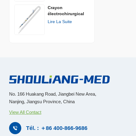
Crayon
électrochirurgical
jetable
Lire La Suite
No. 166 Huakang Road, Jiangbei New Area,
Nanjing, Jiangsu Province, China
View All Contact
Tél. : ＋86 400-866-9686