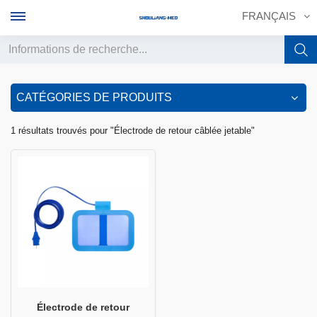
FRANÇAIS
English
CATÉGORIES DE PRODUITS
français
1 résultats trouvés pour "Électrode de retour câblée jetable"
Deutsch
русский
italiano
español
português
中文
Électrode de retour