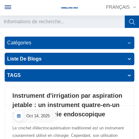
FRANÇAIS
English
Catégories
français
Liste De Blogs
Deutsch
TAGS
русский
italiano
Instrument d'irrigation par aspiration
jetable : un instrument quatre-en-un
español
pour la chirurgie endoscopique
Oct 14, 2025
português
Le crochet d'électrocautérisation traditionnel est un instrument
中文
couramment utilisé en chirurgie. Cependant, son utilisation