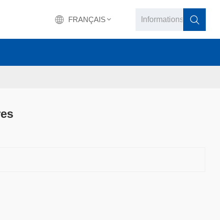
FRANÇAIS
English
français
Deutsch
res
русский
italiano
español
português