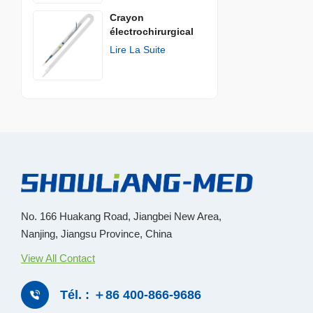
Crayon
électrochirurgical
jetable
Lire La Suite
No. 166 Huakang Road, Jiangbei New Area,
Nanjing, Jiangsu Province, China
View All Contact
Tél. : ＋86 400-866-9686