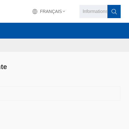
FRANÇAIS
English
français
Deutsch
nte
русский
italiano
español
português