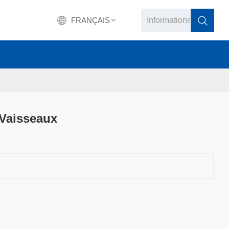
FRANÇAIS
English
français
Deutsch
 Vaisseaux
русский
italiano
español
português