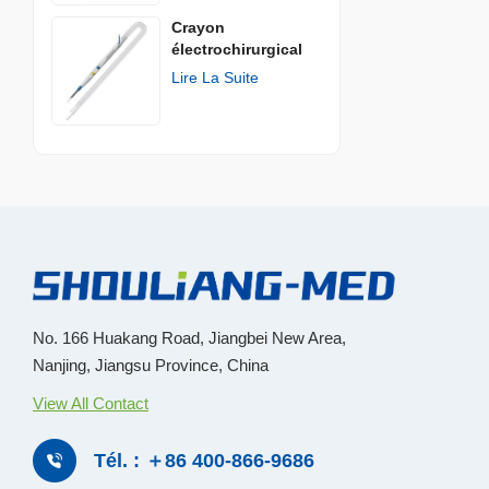
Crayon
électrochirurgical
jetable
Lire La Suite
No. 166 Huakang Road, Jiangbei New Area,
Nanjing, Jiangsu Province, China
View All Contact
Tél. : ＋86 400-866-9686