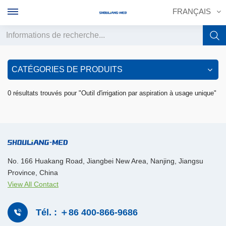
FRANÇAIS
English
CATÉGORIES DE PRODUITS
français
0 résultats trouvés pour "Outil d'irrigation par aspiration à usage unique"
Deutsch
русский
italiano
No. 166 Huakang Road, Jiangbei New Area, Nanjing, Jiangsu
Province, China
español
View All Contact
português
Tél. : ＋86 400-866-9686
中文