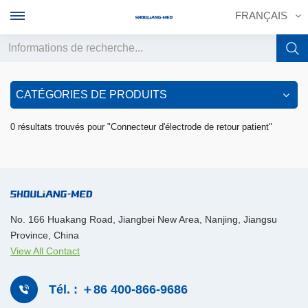
FRANÇAIS
English
CATÉGORIES DE PRODUITS
français
0 résultats trouvés pour "Connecteur d'électrode de retour patient"
Deutsch
русский
italiano
No. 166 Huakang Road, Jiangbei New Area, Nanjing, Jiangsu
Province, China
español
View All Contact
português
Tél. : ＋86 400-866-9686
中文