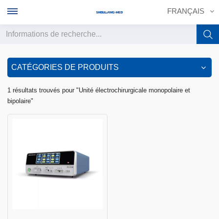
FRANÇAIS
English
CATÉGORIES DE PRODUITS
français
1 résultats trouvés pour "Unité électrochirurgicale monopolaire et
bipolaire"
Deutsch
русский
italiano
español
português
中文