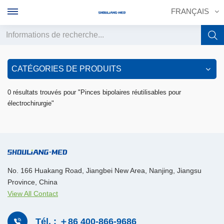
FRANÇAIS
English
CATÉGORIES DE PRODUITS
français
0 résultats trouvés pour "Pinces bipolaires réutilisables pour
électrochirurgie"
Deutsch
русский
italiano
No. 166 Huakang Road, Jiangbei New Area, Nanjing, Jiangsu
español
Province, China
View All Contact
português
中文
Tél. : ＋86 400-866-9686