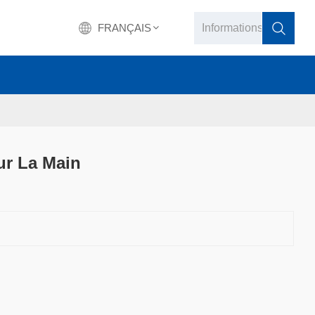
FRANÇAIS
English
français
Deutsch
ur La Main
русский
italiano
español
português