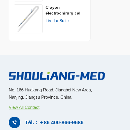
Crayon
électrochirurgical
jetable
Lire La Suite
No. 166 Huakang Road, Jiangbei New Area,
Nanjing, Jiangsu Province, China
View All Contact
Tél. : ＋86 400-866-9686