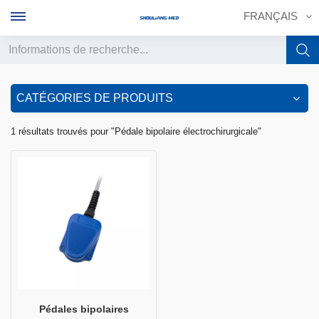
FRANÇAIS
English
CATÉGORIES DE PRODUITS
français
1 résultats trouvés pour "Pédale bipolaire électrochirurgicale"
Deutsch
русский
italiano
español
português
中文
Pédales bipolaires