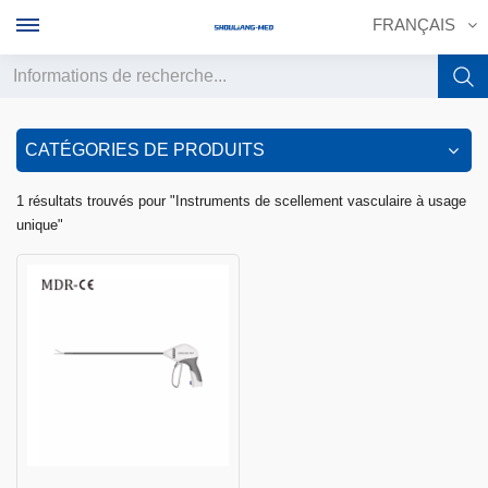
FRANÇAIS
English
CATÉGORIES DE PRODUITS
français
1 résultats trouvés pour "Instruments de scellement vasculaire à usage
unique"
Deutsch
русский
italiano
español
português
中文