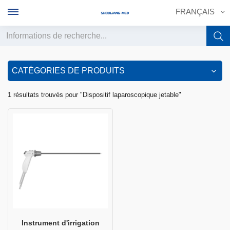
FRANÇAIS
English
CATÉGORIES DE PRODUITS
français
1 résultats trouvés pour "Dispositif laparoscopique jetable"
Deutsch
русский
italiano
español
português
中文
Instrument d'irrigation