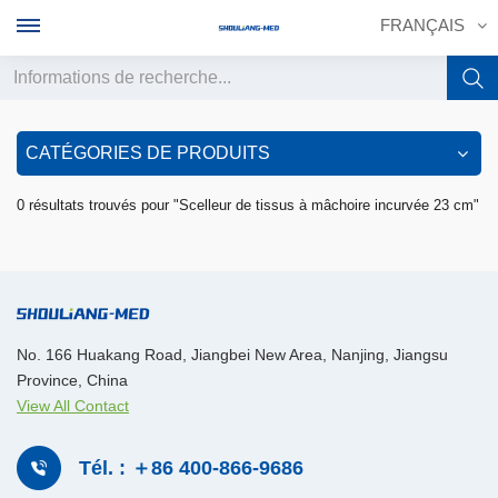
FRANÇAIS
English
CATÉGORIES DE PRODUITS
français
0 résultats trouvés pour "Scelleur de tissus à mâchoire incurvée 23 cm"
Deutsch
русский
italiano
No. 166 Huakang Road, Jiangbei New Area, Nanjing, Jiangsu
Province, China
español
View All Contact
português
Tél. : ＋86 400-866-9686
中文