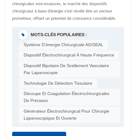
chirurgicales mini-invasives, le marché des dispositifs
chirurgicaux à base d'énergie s'est révélé être un secteur
prometteur, offrant un potentiel de croissance considérable.
Parmi ces dispositifs, les systèmes de scellement des gros
vaisseaux se distinguent comme l'un des plus utilisés en
MOTS-CLÉS POPULAIRES :
pratique clinique. système d'étanchéité pour grands vaisseaux
Système D'énergie Chirurgicale AGISEAL
Il s'agit d'une évolution des unités électrochirurgicales à haute
fréquence, utilisant les effets thermiques générés par un
Dispositif Électrochirurgical À Haute Fréquence
courant électrique à haute fréquence appliqué aux tissus
Dispositif Bipolaire De Scellement Vasculaire
biologiques pour obtenir une hémostase efficace. Comparé aux
Par Laparoscopie
unités électrochirurgicales à haute fréquence traditionnelles, qui
Technologie De Détection Tissulaire
offrent des vitesses de coupe rapides mais fonctionnent à des
températures relativement élevées, le système de scellement
Découpe Et Coagulation Électrochirurgicales
des gros vaisseaux assure un scellement précis à des
De Précision
températures plus basses, minimisant ainsi les lésions
Générateur Électrochirurgical Pour Chirurgie
tissulaires collatérales. Cette caractéristique en fait le choix
Laparoscopique Et Ouverte
privilégié des chirurgiens. ShouLiang-med se consacre à la
recherche, au développement et à la fabrication de
technologies d'étanchéité pour grands réservoirs et est