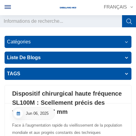
FRANÇAIS
English
Catégories
français
Liste De Blogs
Deutsch
TAGS
русский
italiano
Dispositif chirurgical haute fréquence
SL100M : Scellement précis des
español
vaisseaux de 7 mm
Jun 06, 2025
português
Face à l'augmentation rapide du vieillissement de la population
中文
mondiale et aux progrès constants des techniques