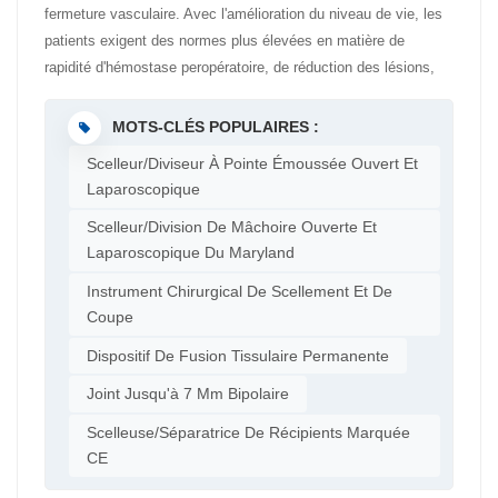
fermeture vasculaire. Avec l'amélioration du niveau de vie, les
patients exigent des normes plus élevées en matière de
rapidité d'hémostase peropératoire, de réduction des lésions,
de sécurité accrue et de fiabilité renforcée. Ces exigences ont
fortement stimulé le développement des instruments de
MOTS-CLÉS POPULAIRES :
fermeture vasculaire. Une grande variété d'instruments de
Scelleur/diviseur À Pointe Émoussée Ouvert Et
scellement vasculaire est désormais disponible sur le marché.
Laparoscopique
Ces dispositifs ont des champs d'application différents. En
Scelleur/division De Mâchoire Ouverte Et
pratique, il est nécessaire de sélectionner les instruments de
Laparoscopique Du Maryland
scellement appropriés en fonction des exigences spécifiques
de scellement vasculaire. Ce choix dépend de l'expérience du
Instrument Chirurgical De Scellement Et De
médecin. Un changement fréquent d'instruments augmente la
Coupe
charge de travail du médecin et nuit à l'efficacité chirurgicale.
Dispositif De Fusion Tissulaire Permanente
Certains instruments présentent une liberté de mouvement
limitée à leur extrémité, ce qui rend difficile la préhension des
Joint Jusqu'à 7 Mm Bipolaire
vaisseaux sanguins non libres. Les recherches indiquent que
Scelleuse/séparatrice De Récipients Marquée
les instruments laparoscopiques ergonomiques peuvent réduire
CE
considérablement le temps nécessaire aux chirurgiens pour
effectuer les tâches de coordination œil-main et améliorer leurs