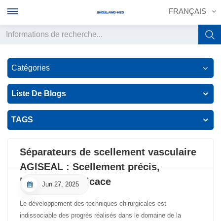
FRANÇAIS
English
Catégories
français
Liste De Blogs
Deutsch
TAGS
русский
italiano
Séparateurs de scellement vasculaire
AGISEAL : Scellement précis,
español
hémostase efficace
Jun 27, 2025
português
Le développement des techniques chirurgicales est
中文
indissociable des progrès réalisés dans le domaine de la