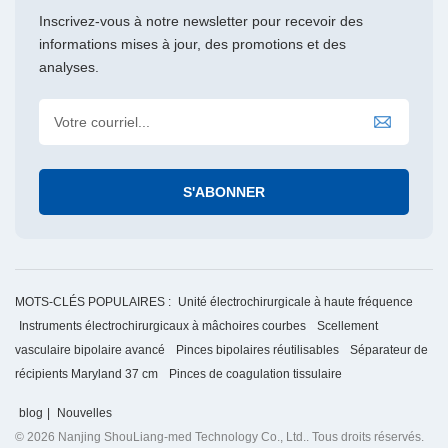
efficace. [1] Wu Fei, Li Guixiang, Chen Jun, et al. État de la
Inscrivez-vous à notre newsletter pour recevoir des
recherche et tendance de développement des dispositifs de
informations mises à jour, des promotions et des
fermeture vasculaire [J]. Dispositifs médicaux de Chine, 2022,
analyses.
37(4): 58-04.[2] Kuang Yu, Li Wen, Ren Qianchuan. Analyse
comparative des instruments énergétiques et de la technique
de suture traditionnelle dans la chirurgie transabdominale du
cancer du col de l'utérus [J]. Dispositifs médicaux de Chine,
2019, 34(3) : 27-30.[3] Qing Hongkun, Zhang Xiaoming, Jiang
Jingjun, et al. Introduction aux dispositifs de fermeture
vasculaire [J]. Journal of Interventional Radiology, 2015, 24(6) :
548-552[4] Zhang Liqing, Song Shenghua, Wang Yuan, et al.
Comparaison du suivi à deux ans de l'amygdalectomie avec le
couteau à plasma à basse température, le couteau ultrasonique
MOTS-CLÉS POPULAIRES :
Unité électrochirurgicale à haute fréquence
et la méthode traditionnelle [J]. Journal d'oto-rhino-laryngologie
Instruments électrochirurgicaux à mâchoires courbes
Scellement
et d'ophtalmologie de l'Université du Shandong, 2017, 31(5) :
vasculaire bipolaire avancé
Pinces bipolaires réutilisables
Séparateur de
67-71.
récipients Maryland 37 cm
Pinces de coagulation tissulaire
blog
|
Nouvelles
© 2026 Nanjing ShouLiang-med Technology Co., Ltd.. Tous droits réservés.