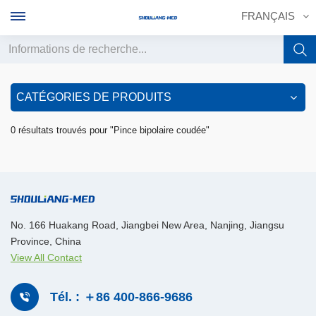
FRANÇAIS
English
CATÉGORIES DE PRODUITS
français
0 résultats trouvés pour "Pince bipolaire coudée"
Deutsch
русский
italiano
No. 166 Huakang Road, Jiangbei New Area, Nanjing, Jiangsu
Province, China
español
View All Contact
português
Tél. : ＋86 400-866-9686
中文