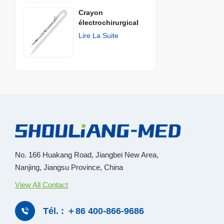
Crayon
électrochirurgical
jetable
Lire La Suite
No. 166 Huakang Road, Jiangbei New Area,
Nanjing, Jiangsu Province, China
View All Contact
Tél. : ＋86 400-866-9686