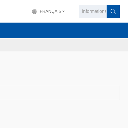
FRANÇAIS
English
français
Deutsch
русский
italiano
español
português