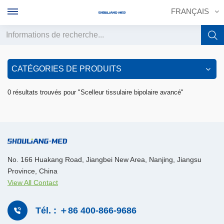
FRANÇAIS
English
CATÉGORIES DE PRODUITS
français
0 résultats trouvés pour "Scelleur tissulaire bipolaire avancé"
Deutsch
русский
italiano
No. 166 Huakang Road, Jiangbei New Area, Nanjing, Jiangsu
Province, China
español
View All Contact
português
Tél. : ＋86 400-866-9686
中文