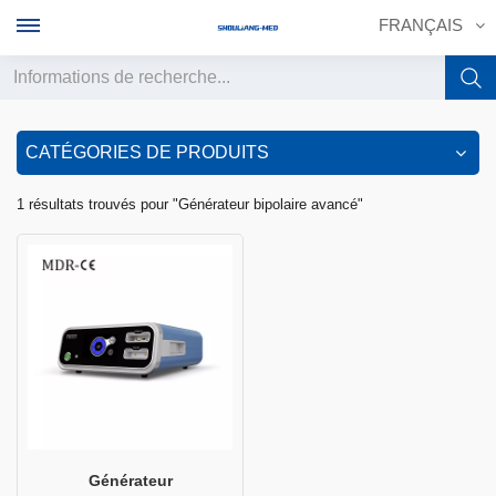
FRANÇAIS
English
CATÉGORIES DE PRODUITS
français
1 résultats trouvés pour "Générateur bipolaire avancé"
Deutsch
русский
italiano
español
português
中文
Générateur