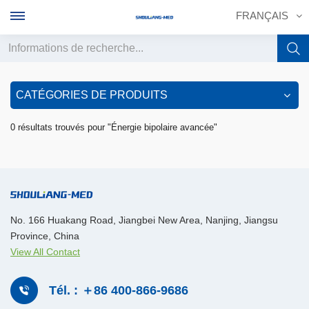
FRANÇAIS
English
CATÉGORIES DE PRODUITS
français
0 résultats trouvés pour "Énergie bipolaire avancée"
Deutsch
русский
italiano
No. 166 Huakang Road, Jiangbei New Area, Nanjing, Jiangsu
Province, China
español
View All Contact
português
Tél. : ＋86 400-866-9686
中文